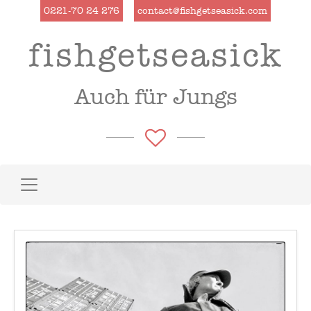
0221-70 24 276
contact@fishgetseasick.com
fishgetseasick
Auch für Jungs
Toggle navigation